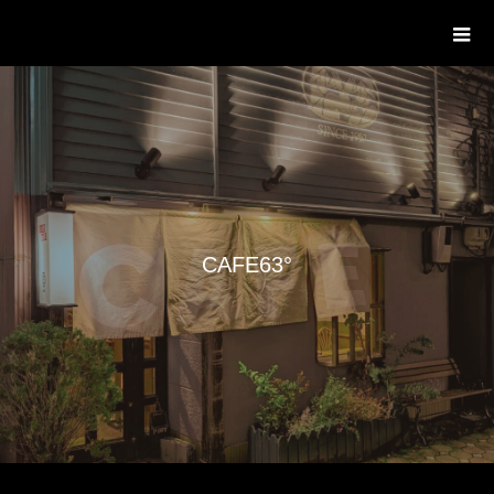
Cafe63°
C
A
F
E
6
3
°